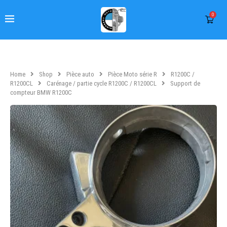
0
Home
Shop
Pièce auto
Pièce Moto série R
R1200C /
R1200CL
Carénage / partie cycle R1200C / R1200CL
Support de
compteur BMW R1200C