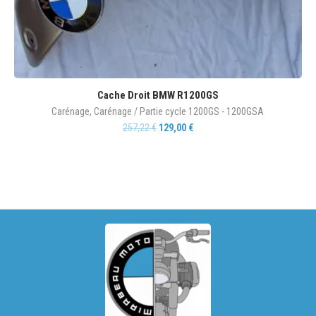
Cache Droit BMW R1200GS
Carénage
,
Carénage / Partie cycle 1200GS - 1200GSA
257,22
€
129,00
€