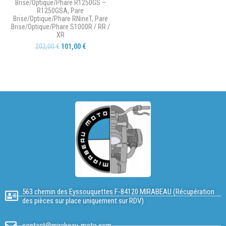
Brise/Optique/Phare R1250GS –
R1250GSA
,
Pare
Brise/Optique/Phare RNineT
,
Pare
Brise/Optique/Phare S1000R / RR /
XR
202,00
€
101,00
€
563 chemin des Eyssouquettes F-84120 MIRABEAU (Récupération
des pièces sur place uniquement sur RDV)
contact@mirabeau-moto.com