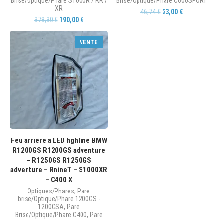
Brise/Optique/Phare S1000R / RR /
Brise/Optique/Phare C600SPORT
XR
46,74
€
23,00
€
378,30
€
190,00
€
VENTE
Feu arrière à LED hghline BMW
R1200GS R1200GS adventure
– R1250GS R1250GS
adventure – RnineT – S1000XR
– C400 X
Optiques/Phares
,
Pare
brise/Optique/Phare 1200GS -
1200GSA
,
Pare
Brise/Optique/Phare C400
,
Pare