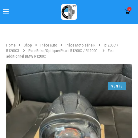
0
Home
Shop
Pièce auto
Pièce Moto série R
R1200C /
R1200CL
Pare Brise/Optique/Phare R1200C / R1200CL
Feu
additionnel BMW R1200C
VENTE