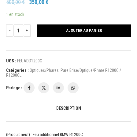
500,00
€
350,00
€
1 en stock
AJOUTER AU PANIER
UGS :
FEUADD1200C
Catégories :
Optiques/Phares
,
Pare Brise/Optique/Phare R1200C /
R1200CL
Partager
DESCRIPTION
(Produit neuf) : Feu additionnel BMW R1200C