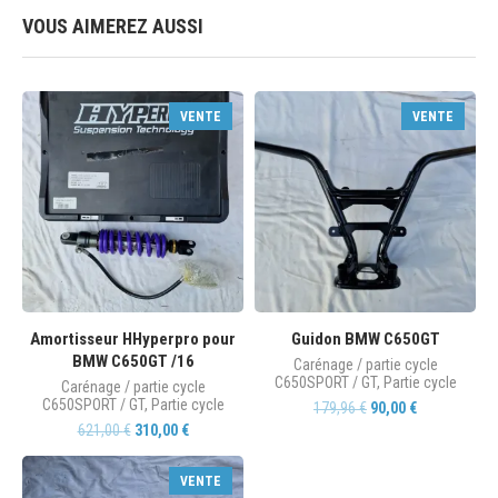
VOUS AIMEREZ AUSSI
VENTE
VENTE
Amortisseur HHyperpro pour
Guidon BMW C650GT
BMW C650GT /16
Carénage / partie cycle
C650SPORT / GT
,
Partie cycle
Carénage / partie cycle
C650SPORT / GT
,
Partie cycle
179,96
€
90,00
€
621,00
€
310,00
€
VENTE