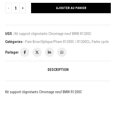
AJOUTER AU PANIER
UGS :
Kit support clignotants Chromage neuf BMW R1200C
Catégories :
Pare Brise/Optique/Phare R1200C / R1200CL
,
Partie cycle
Partager
DESCRIPTION
Kit support clignotants Chromage neuf BMW R1200C