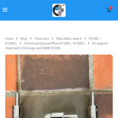
0
Home
Shop
Pièce auto
Pièce Moto série R
R1200C /
R1200CL
Pare Brise/Optique/Phare R1200C / R1200CL
Kit support
clignotants Chromage neuf BMW R1200C