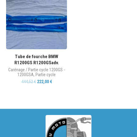
Tube de fourche BMW
R1200GS R1200GSadv.
Carénage / Partie cycle 1200GS -
1200GSA
,
Partie cycle
444,52
€
222,00
€