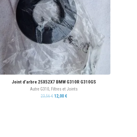
Joint d’arbre 25X52X7 BMW G310R G310GS
Autre G310
,
Filtres et Joints
23,56
€
12,00
€