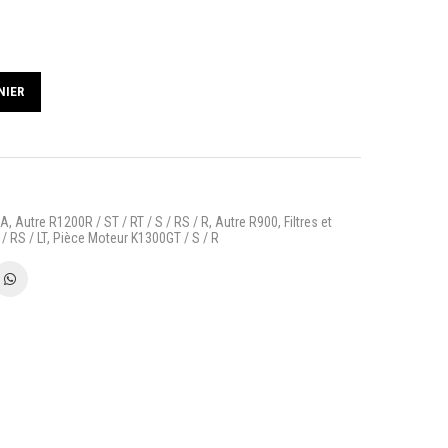
NIER
SA
,
Autre R1200R / ST / RT / S / RS / R
,
Autre R900
,
Filtres et
/ RS / LT
,
Pièce Moteur K1300GT / S / R