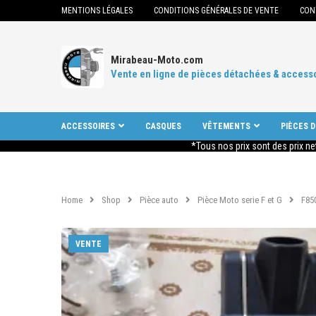
MENTIONS LÉGALES
CONDITIONS GÉNÉRALES DE VENTE
CON
Mirabeau-Moto.com
Vente en ligne de pièces détachées & access
ACCESSOIRES
CASQUES
VÊTEMENTS
PIÈCES 
*Tous nos prix sont des prix ne
Home
Shop
Pièce auto
Pièce Moto serie F et G
F85
VENTE