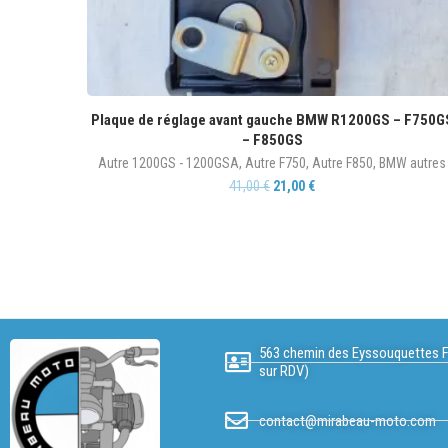
Plaque de réglage avant gauche BMW R1200GS – F750G
– F850GS
Autre 1200GS - 1200GSA
,
Autre F750
,
Autre F850
,
BMW autres
41,00
€
21,00
€
563 chemin des Eyssouquettes F
sur RDV)
contact@mirabeau-moto.com