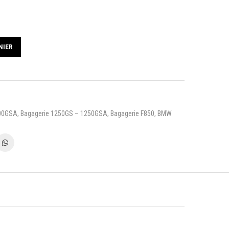
NIER
200GSA
,
Bagagerie 1250GS – 1250GSA
,
Bagagerie F850
,
BMW