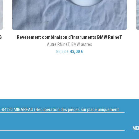
S
Revetement combinaison d’instruments BMW RnineT
Autre RNineT
,
BMW autres
86,33
€
43,00
€
-84120 MIRABEAU (Récupération des pièces sur place uniquement
ME