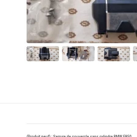
(Produit neuf) : Serrure de couvercle sans cylindre BMW F850