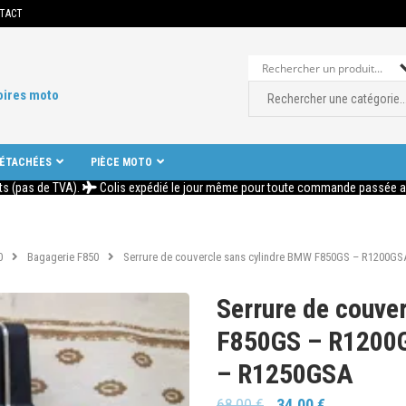
TACT
oires moto
DÉTACHÉES
PIÈCE MOTO
ts (pas de TVA).
Colis expédié le jour même pour toute commande passée ava
0
Bagagerie F850
Serrure de couvercle sans cylindre BMW F850GS – R1200G
Serrure de couve
F850GS – R1200
– R1250GSA
68,00
€
34,00
€