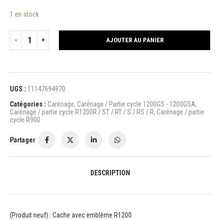
1 en stock
AJOUTER AU PANIER
UGS :
11147694970
Catégories :
Carénage
,
Carénage / Partie cycle 1200GS - 1200GSA
,
Carénage / partie cycle R1200R / ST / RT / S / RS / R
,
Carénage / partie
cycle R900
Partager
DESCRIPTION
(Produit neuf) : Cache avec emblème R1200