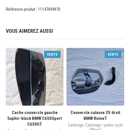
Référence produit : 11147694970
VOUS AIMEREZ AUSSI
VENTE
VENTE
Cache couvercle gauche
Couvercle culasse 2V droit
Saphir-black BMW C650Sport
BMW RnineT
C650GT
Carénage
,
Carénage / partie cycle
RNineT