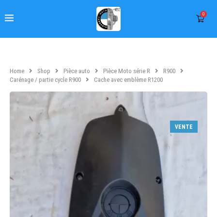
0
Home
Shop
Pièce auto
Pièce Moto série R
R900
Carénage / partie cycle R900
Cache avec emblème R1200
VENTE