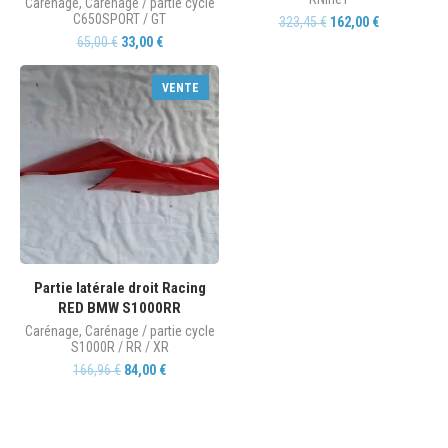
Carénage
,
Carénage / partie cycle
C650SPORT / GT
323,45
€
162,00
€
65,00
€
33,00
€
VENTE
Partie latérale droit Racing
RED BMW S1000RR
Carénage
,
Carénage / partie cycle
S1000R / RR / XR
166,96
€
84,00
€