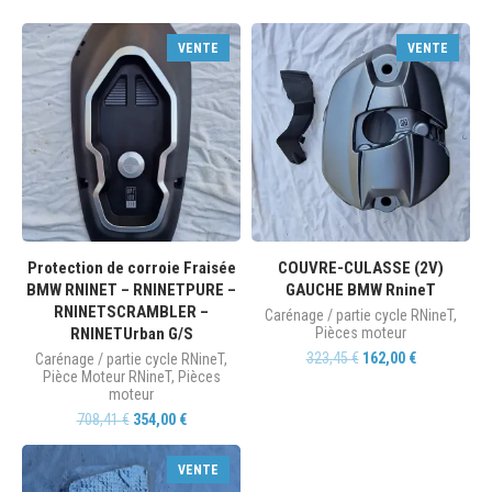
VENTE
VENTE
Protection de corroie Fraisée
COUVRE-CULASSE (2V)
BMW RNINET – RNINETPURE –
GAUCHE BMW RnineT
RNINETSCRAMBLER –
Carénage / partie cycle RNineT
,
RNINETUrban G/S
Pièces moteur
323,45
€
162,00
€
Carénage / partie cycle RNineT
,
Pièce Moteur RNineT
,
Pièces
moteur
708,41
€
354,00
€
VENTE