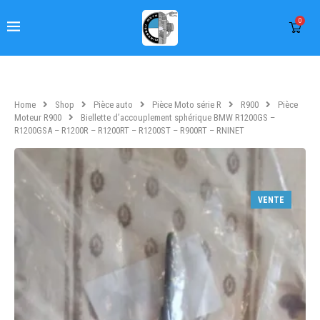
0
Home
Shop
Pièce auto
Pièce Moto série R
R900
Pièce
Moteur R900
Biellette d’accouplement sphérique BMW R1200GS –
R1200GSA – R1200R – R1200RT – R1200ST – R900RT – RNINET
VENTE