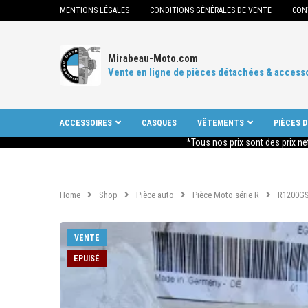
MENTIONS LÉGALES
CONDITIONS GÉNÉRALES DE VENTE
CON
Mirabeau-Moto.com
Vente en ligne de pièces détachées & access
ACCESSOIRES
CASQUES
VÊTEMENTS
PIÈCES 
*Tous nos prix sont des prix ne
Home
Shop
Pièce auto
Pièce Moto série R
R1200GS
VENTE
EPUISÉ