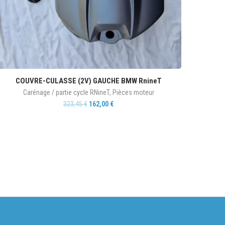
COUVRE-CULASSE (2V) GAUCHE BMW RnineT
Carénage / partie cycle RNineT
,
Pièces moteur
323,45
€
162,00
€