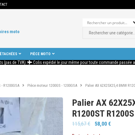
TACT
oires moto
DÉTACHÉES
PIÈCE MOTO
ts (pas de TVA).
Colis expédié le jour même pour toute commande passée ava
 - R1200GSA
Pièce moteur 1200GS - 1200GSA
Palier AX 62X25X25,4 BMW R12
Palier AX 62X2
R1200ST R1200S 
115,67
€
58,00
€