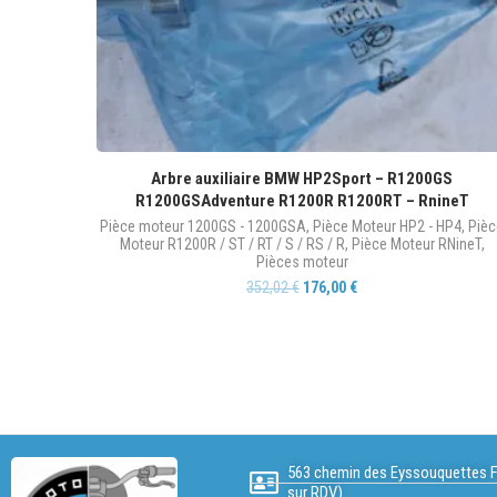
Arbre auxiliaire BMW HP2Sport – R1200GS
R1200GSAdventure R1200R R1200RT – RnineT
Pièce moteur 1200GS - 1200GSA
,
Pièce Moteur HP2 - HP4
,
Pièc
Moteur R1200R / ST / RT / S / RS / R
,
Pièce Moteur RNineT
,
Pièces moteur
352,02
€
176,00
€
563 chemin des Eyssouquettes F
sur RDV)