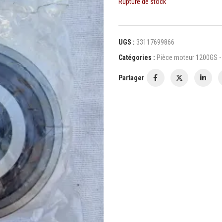
Rupture de stock
UGS :
33117699866
Catégories :
Pièce moteur 1200GS 
Partager