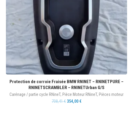
Protection de corroie Fraisée BMW RNINET – RNINETPURE –
RNINETSCRAMBLER – RNINETUrban G/S
Carénage / partie cycle RNineT
,
Pièce Moteur RNineT
,
Pièces moteur
708,41
€
354,00
€