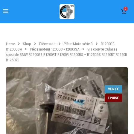
0
Home
Shop
Pièce auto
Pièce Moto série R
R1200GS -
R1200GSA
Pièce moteur 1200GS - 1200GSA
Vis couvre Culasse
spéciale BMW R1200GS R1200RT R1200R R1200RS – R1250GS R1250RT R1250R
R1250RS
VENTE
EPUISÉ