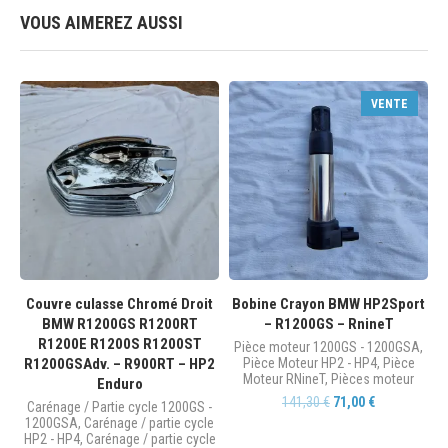
VOUS AIMEREZ AUSSI
VENTE
Couvre culasse Chromé Droit
Bobine Crayon BMW HP2Sport
BMW R1200GS R1200RT
– R1200GS – RnineT
R1200E R1200S R1200ST
Pièce moteur 1200GS - 1200GSA
,
R1200GSAdv. – R900RT – HP2
Pièce Moteur HP2 - HP4
,
Pièce
Moteur RNineT
,
Pièces moteur
Enduro
141,30
€
71,00
€
Carénage / Partie cycle 1200GS -
1200GSA
,
Carénage / partie cycle
HP2 - HP4
,
Carénage / partie cycle