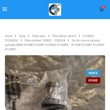
0
Home
Shop
Pièce auto
Pièce Moto série R
R1200GS -
R1200GSA
Pièce moteur 1200GS - 1200GSA
Vis de couvre culasse
spéciale BMW R1200R R1200RT R1200GS R1200RS – R1250R R1250RT R1250GS
R1250RS
VENTE
EPUISÉ