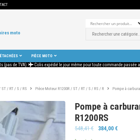
TACT
oires moto
DÉTACHÉES
PIÈCE MOTO
ts (pas de TVA).
Colis expédié le jour même pour toute commande passée ava
 ST / RT / S / RS
Pièce Moteur R1200R / ST / RT / S / RS / R
Pompe à carbur
Pompe à carbur
R1200RS
548,41
€
384,00
€