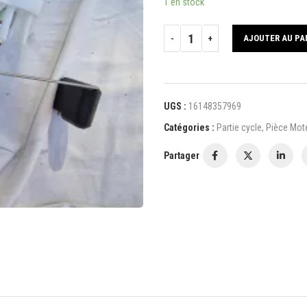
1 en stock
AJOUTER AU PA
UGS :
16148357969
Catégories :
Partie cycle
,
Pièce Mote
Partager