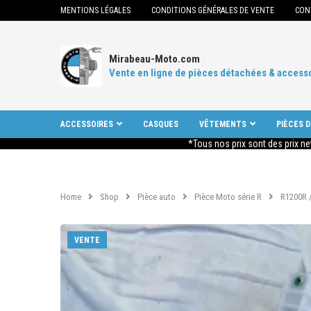
MENTIONS LÉGALES
CONDITIONS GÉNÉRALES DE VENTE
CON
Mirabeau-Moto.com
Vente en ligne de pièces détachées & access
ACCESSOIRES
CASQUES
VÊTEMENTS
PIÈCES 
*Tous nos prix sont des prix ne
Home
Shop
Pièce auto
Pièce Moto série R
R1200R /
VENTE