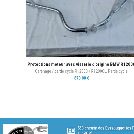
Protections moteur avec visserie d’origine BMW R1200
Carénage / partie cycle R1200C / R1200CL
,
Partie cycle
670,00
€
563 chemin des Eyssouquettes F
sur RDV)