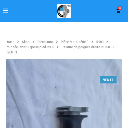
0
Home
Shop
Pièce auto
Pièce Moto série R
R900
Poignée levier Repose-pied R900
Rainure de poignee droite R1200 RT –
R900 RT
VENTE