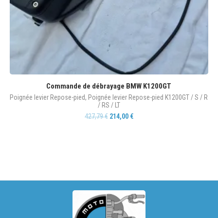
Commande de débrayage BMW K1200GT
Le
Poignée levier Repose-pied
,
Poignée levier Repose-pied K1200GT / S / R
Po
/ RS / LT
/ 
427,79
€
214,00
€