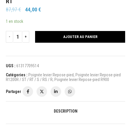
RT
87,97
€
44,00
€
1 en stock
AJOUTER AU PANIER
UGS :
61317709514
Catégories :
Poignée levier Repose-pied
,
Poignée levier Repose-pied
R1200R / ST / RT / S / RS / R
,
Poignée levier Repose-pied R900
Partager
DESCRIPTION