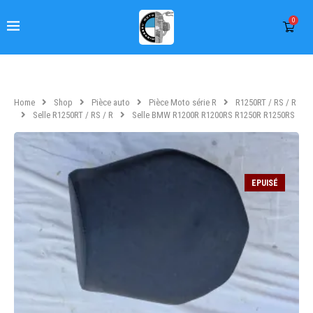
0
Home
Shop
Pièce auto
Pièce Moto série R
R1250RT / RS / R
Selle R1250RT / RS / R
Selle BMW R1200R R1200RS R1250R R1250RS
EPUISÉ