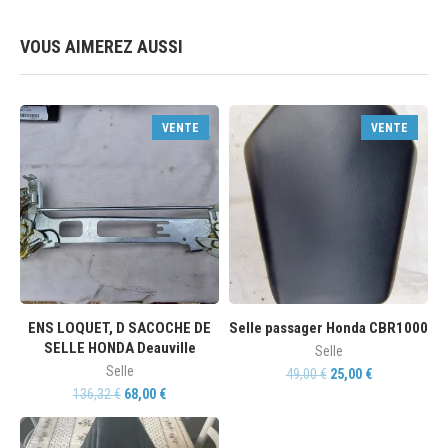
VOUS AIMEREZ AUSSI
VENTE
VENTE
ENS LOQUET, D SACOCHE DE
Selle passager Honda CBR1000
SELLE HONDA Deauville
Selle
Selle
49,00
€
25,00
€
136,32
€
68,00
€