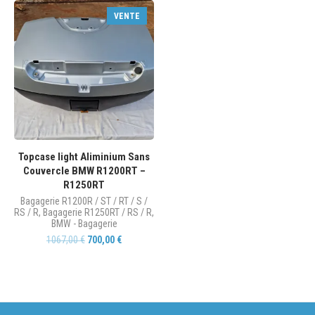
VENTE
Topcase light Aliminium Sans
Couvercle BMW R1200RT –
R1250RT
Bagagerie R1200R / ST / RT / S /
RS / R
,
Bagagerie R1250RT / RS / R
,
BMW - Bagagerie
1067,00
€
700,00
€