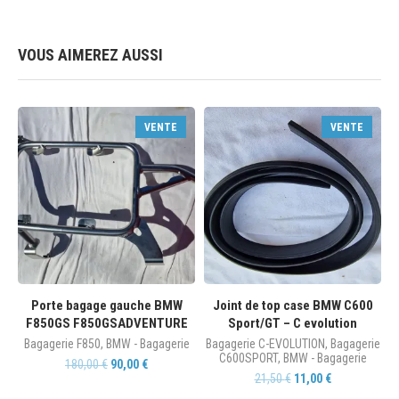
VOUS AIMEREZ AUSSI
VENTE
VENTE
Porte bagage gauche BMW
Joint de top case BMW C600
F850GS F850GSADVENTURE
Sport/GT – C evolution
Bagagerie F850
,
BMW - Bagagerie
Bagagerie C-EVOLUTION
,
Bagagerie
C600SPORT
,
BMW - Bagagerie
180,00
€
90,00
€
21,50
€
11,00
€