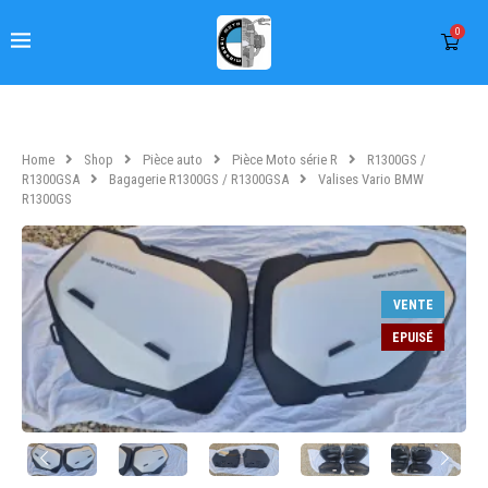
0
Home
Shop
Pièce auto
Pièce Moto série R
R1300GS /
R1300GSA
Bagagerie R1300GS / R1300GSA
Valises Vario BMW
R1300GS
VENTE
EPUISÉ