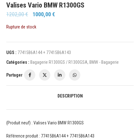
Valises Vario BMW R1300GS
1202,00
€
1000,00
€
Rupture de stock
UGS :
77415B6A144 + 77415B6A143
Catégories :
Bagagerie R1300GS / R1300GSA
,
BMW - Bagagerie
Partager
DESCRIPTION
(Produit neuf) : Valises Vario BMW R1300GS
Référence produit : 77415B6A144 + 77415B6A143