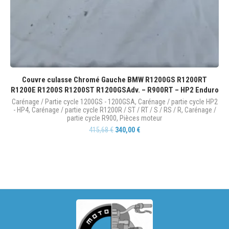
Couvre culasse Chromé Gauche BMW R1200GS R1200RT
R1200E R1200S R1200ST R1200GSAdv. – R900RT – HP2 Enduro
Pi
Carénage / Partie cycle 1200GS - 1200GSA
,
Carénage / partie cycle HP2
- HP4
,
Carénage / partie cycle R1200R / ST / RT / S / RS / R
,
Carénage /
partie cycle R900
,
Pièces moteur
415,68
€
340,00
€