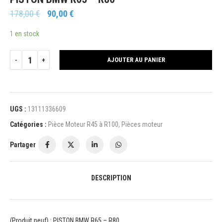
178,00
€
90,00
€
1 en stock
AJOUTER AU PANIER
UGS :
13111336609
Catégories :
Pièce Moteur R45 à R100
,
Pièces moteur
Partager
DESCRIPTION
(Produit neuf) : PISTON BMW R65 – R80