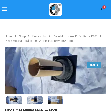
0
Home
Shop
Pièce auto
Pièce Moto série R
R45 à R100
Pièce Moteur R45 à R100
PISTON BMW R65 – R80
VENTE
PISTON BMW R65 – R80