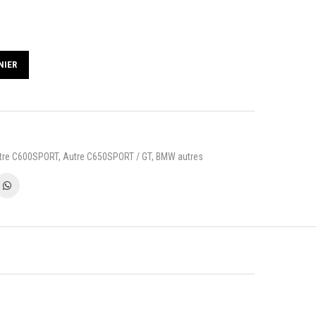
NIER
tre C600SPORT
,
Autre C650SPORT / GT
,
BMW autres