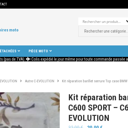
TACT
oires moto
DÉTACHÉES
PIÈCE MOTO
ts (pas de TVA).
Colis expédié le jour même pour toute commande passée ava
-EVOLUTION
Autre C-EVOLUTION
Kit réparation barillet serrure Top case 
Kit réparation ba
C600 SPORT – C6
EVOLUTION
32,00
€
20,00
€