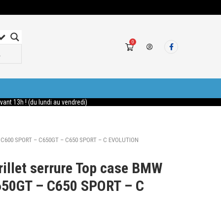
0
nt 13h ! (du lundi au vendredi)
BMW C600 SPORT – C650GT – C650 SPORT – C EVOLUTION
rillet serrure Top case BMW
50GT – C650 SPORT – C