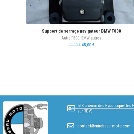
Support de serrage navigateur BMW F800
Autre F800
,
BMW autres
90,00
€
45,00
€
563 chemin des Eyssouquettes F
sur RDV)
contact@mirabeau-moto.com