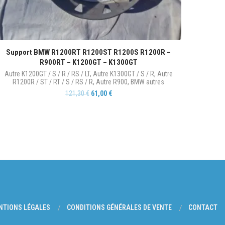
Support BMW R1200RT R1200ST R1200S R1200R –
R900RT – K1200GT – K1300GT
Autre K1200GT / S / R / RS / LT
,
Autre K1300GT / S / R
,
Autre
R1200R / ST / RT / S / RS / R
,
Autre R900
,
BMW autres
121,30
€
61,00
€
NTIONS LÉGALES
CONDITIONS GÉNÉRALES DE VENTE
CONTACT