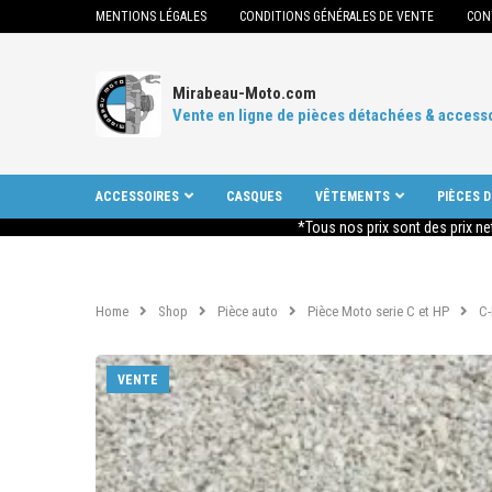
MENTIONS LÉGALES
CONDITIONS GÉNÉRALES DE VENTE
CON
Mirabeau-Moto.com
Vente en ligne de pièces détachées & access
ACCESSOIRES
CASQUES
VÊTEMENTS
PIÈCES 
*Tous nos prix sont des prix ne
Home
Shop
Pièce auto
Pièce Moto serie C et HP
C
VENTE