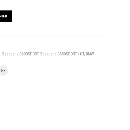
NIER
N
,
Bagagerie C600SPORT
,
Bagagerie C650SPORT / GT
,
BMW -