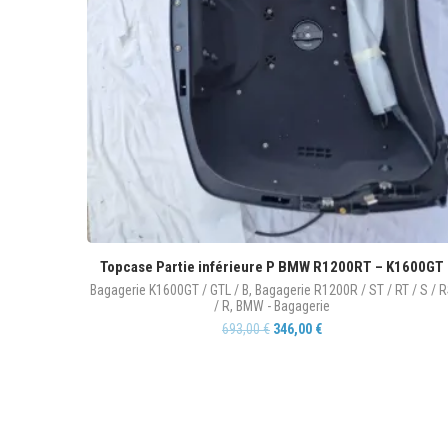
Topcase Partie inférieure P BMW R1200RT – K1600GT
Bagagerie K1600GT / GTL / B
,
Bagagerie R1200R / ST / RT / S / 
/ R
,
BMW - Bagagerie
693,00
€
346,00
€