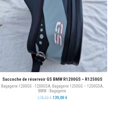
Saccoche de réservoir GS BMW R1200GS – R1250GS
Bagagerie 1200GS - 1200GSA
,
Bagagerie 1250GS – 1250GSA
,
BMW - Bagagerie
278,00
€
139,00
€