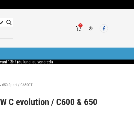
0
nt 13h ! (du lundi au vendredi)
& 650 Sport / C650GT
 C evolution / C600 & 650