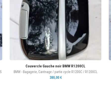
Couvercle Gauche noir BMW R1200CL
RS
BMW - Bagagerie
,
Carénage / partie cycle R1200C / R1200CL
380,00
€