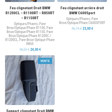
Feu clignotant Droit BMW
Feu clignotant arrière droit
R1200CL – R1100RT – R850RT
BMW C600Sport
– R1150RT
Optiques/Phares
,
Pare
Brise/Optique/Phare C600SPORT
Optiques/Phares
,
Pare
Brise/Optique/Phare R1100
,
Pare
46,74
€
23,00
€
Brise/Optique/Phare R1150
,
Pare
Brise/Optique/Phare R1200C /
R1200CL
,
Pare-Brise-Optique-Phare
R850
48,00
€
24,00
€
VENTE
Support clignotant Droit BMW