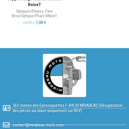
RnineT
Optiques/Phares
,
Pare
Brise/Optique/Phare RNineT
13,93
€
7,00
€
563 chemin des Eyssouquettes F-84120 MIRABEAU (Récupération
des pièces sur place uniquement sur RDV)
contact@mirabeau-moto.com