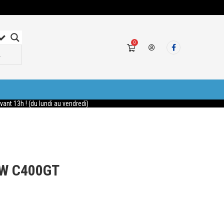
0
nt 13h ! (du lundi au vendredi)
MW C400GT