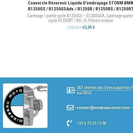
Couvercle Réservoir Liquide D’embrayage STORM BM
R1250GS / R1250GSAdv. / R1250R / R1250RS / R1250R
Carénage / partie cycle R1250GS – R1250GSA
,
Carénage-partie
cycle R1250RT / RS / R
,
Pièces moteur
125,69
€
63,00
€
563 chemin des Eyssouquettes F
sur RDV)
contact@mirabeau-moto.com
+33 6 75 25 15 50