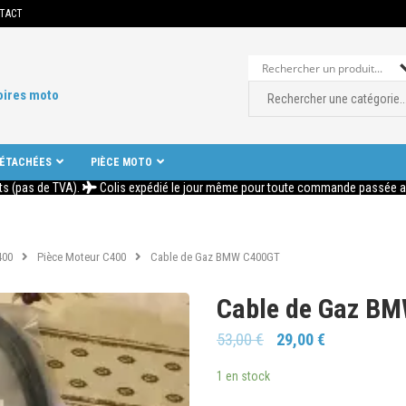
TACT
oires moto
DÉTACHÉES
PIÈCE MOTO
ts (pas de TVA).
Colis expédié le jour même pour toute commande passée ava
400
Pièce Moteur C400
Cable de Gaz BMW C400GT
Cable de Gaz B
53,00
€
29,00
€
1 en stock