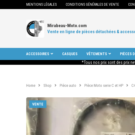
MENTIONS LÉGALES
CONDITIONS GÉNÉRALES DE VENTE
CON
Mirabeau-Moto.com
Vente en ligne de pièces détachées & access
ACCESSOIRES
CASQUES
VÊTEMENTS
PIÈCES 
*Tous nos prix sont des prix ne
Home
Shop
Pièce auto
Pièce Moto serie C et HP
C
VENTE