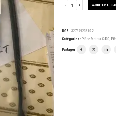
AJOUTER AU PA
UGS :
32737923610 2
Catégories :
Pièce Moteur C400
,
Pi
Partager