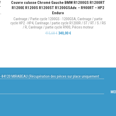
W
Couvre culasse Chromé Gauche BMW R1200GS R1200RT
T
R1200E R1200S R1200ST R1200GSAdv. – R900RT – HP2
Enduro
-
Carénage / Partie cycle 1200GS - 1200GSA
,
Carénage / partie
cycle HP2 - HP4
,
Carénage / partie cycle R1200R / ST / RT / S / RS
/ R
,
Carénage / partie cycle R900
,
Pièces moteur
415,68
€
340,00
€
-84120 MIRABEAU (Récupération des pièces sur place uniquement
ME