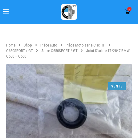
0
Home
Shop
Pièce auto
Pièce Moto serie C et HP
C650SPORT / GT
Autre C650SPORT / GT
Joint D’arbre 17*28*7 BMW
C600 – C650
VENTE