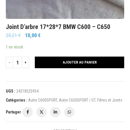
Joint D’arbre 17*28*7 BMW C600 – C650
20,21
€
10,00
€
1 en stock
AJOUTER AU PANIER
UGS :
24218525954
Catégories :
Autre C600SPORT
,
Autre C650SPORT / GT
,
Filtres et Joints
Partager