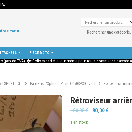
TACT
oires moto
DÉTACHÉES
PIÈCE MOTO
ts (pas de TVA).
Colis expédié le jour même pour toute commande passée ava
650SPORT / GT
Pare Brise/Optique/Phare C650SPORT / GT
Rétroviseur arriè
Rétroviseur arri
180,00
€
90,00
€
1 en stock