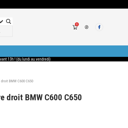
0
nt 13h ! (du lundi au vendredi)
re droit BMW C600 C650
ère droit BMW C600 C650