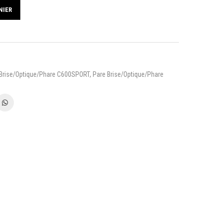
NIER
 Brise/Optique/Phare C600SPORT
,
Pare Brise/Optique/Phare