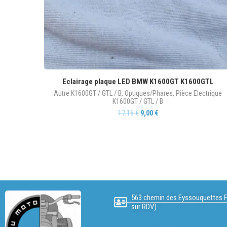
Eclairage plaque LED BMW K1600GT K1600GTL
Autre K1600GT / GTL / B
,
Optiques/Phares
,
Pièce Electrique
K1600GT / GTL / B
17,16
€
9,00
€
563 chemin des Eyssouquettes F
sur RDV)