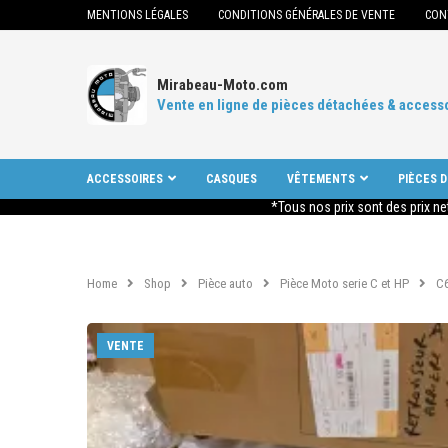
MENTIONS LÉGALES
CONDITIONS GÉNÉRALES DE VENTE
CON
Mirabeau-Moto.com
Vente en ligne de pièces détachées & access
ACCESSOIRES
CASQUES
VÊTEMENTS
PIÈCES 
*Tous nos prix sont des prix ne
Home
Shop
Pièce auto
Pièce Moto serie C et HP
C
VENTE