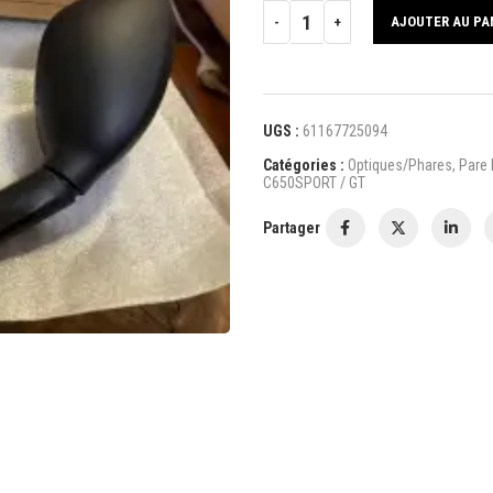
AJOUTER AU PA
UGS :
61167725094
Catégories :
Optiques/Phares
,
Pare
C650SPORT / GT
Partager