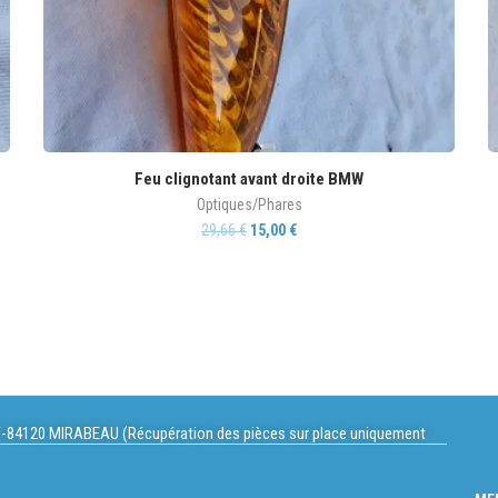
Feu clignotant avant droite BMW
Optiques/Phares
29,66
€
15,00
€
-84120 MIRABEAU (Récupération des pièces sur place uniquement