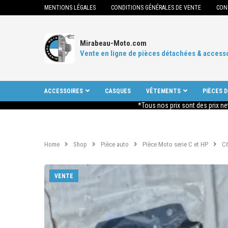
MENTIONS LÉGALES
CONDITIONS GÉNÉRALES DE VENTE
CON
Mirabeau-Moto.com
Vente en ligne de pièces détachées & access
ACCESSOIRES
CASQUES
VÊTEMENTS
PIÈCES 
*Tous nos prix sont des prix ne
Home
Shop
Pièce auto
Pièce Moto serie C et HP
C
VENTE