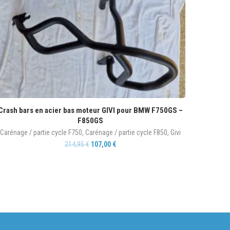
Crash bars en acier bas moteur GIVI pour BMW F750GS –
F850GS
Carénage / partie cycle F750
,
Carénage / partie cycle F850
,
Givi
214,95
€
107,00
€