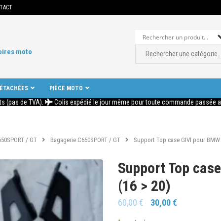
TACT
oires moto
DÉTACHÉES
PIÈCE MOTO
ts (pas de TVA).
Colis expédié le jour même pour toute commande passée ava
650SPORT / GT
Bagagerie C650SPORT / GT
Support Top case GIVI pour BMW
Support Top cas
(16 > 20)
60,00
€
30,00
€