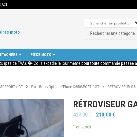
TACT
oires moto
DÉTACHÉES
PIÈCE MOTO
ts (pas de TVA).
Colis expédié le jour même pour toute commande passée ava
650SPORT / GT
Pare Brise/Optique/Phare C650SPORT / GT
RÉTROVISEUR GA
RÉTROVISEUR G
420,00
€
210,00
€
1 en stock