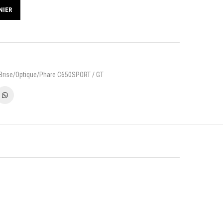
NIER
Brise/Optique/Phare C650SPORT / GT