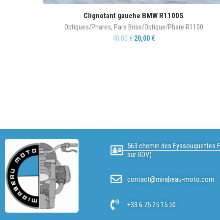
Clignotant gauche BMW R1100S
Optiques/Phares
,
Pare Brise/Optique/Phare R1100
40,00
€
20,00
€
563 chemin des Eyssouquettes F
sur RDV)
contact@mirabeau-moto.com
+33 6 75 25 15 50