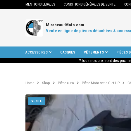
MENTIONS LÉGALES
CONDITIONS GÉNÉRALES DE VENTE
CON
Mirabeau-Moto.com
Vente en ligne de pièces détachées & access
ACCESSOIRES
CASQUES
VÊTEMENTS
PIÈCES 
*Tous nos prix sont des prix ne
Home
Shop
Pièce auto
Pièce Moto serie C et HP
C
VENTE