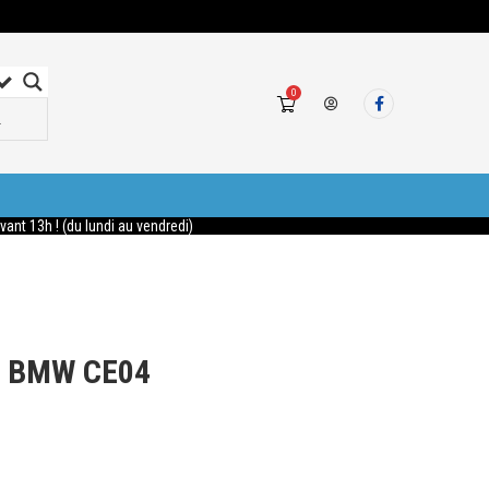
0
nt 13h ! (du lundi au vendredi)
e BMW CE04