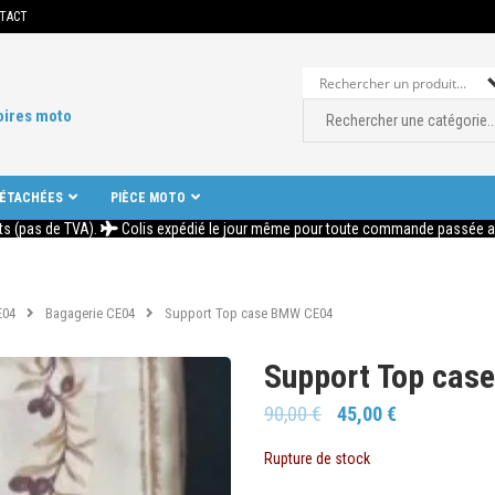
TACT
oires moto
DÉTACHÉES
PIÈCE MOTO
ts (pas de TVA).
Colis expédié le jour même pour toute commande passée ava
E04
Bagagerie CE04
Support Top case BMW CE04
Support Top cas
90,00
€
45,00
€
Rupture de stock