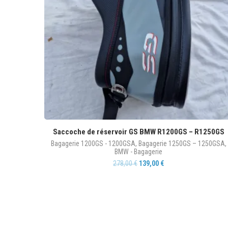
Saccoche de réservoir GS BMW R1200GS – R1250GS
Bagagerie 1200GS - 1200GSA
,
Bagagerie 1250GS – 1250GSA
,
BMW - Bagagerie
278,00
€
139,00
€