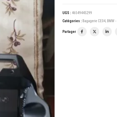
UGS :
46549445299
Catégories :
Bagagerie CE04
,
BMW - 
Partager