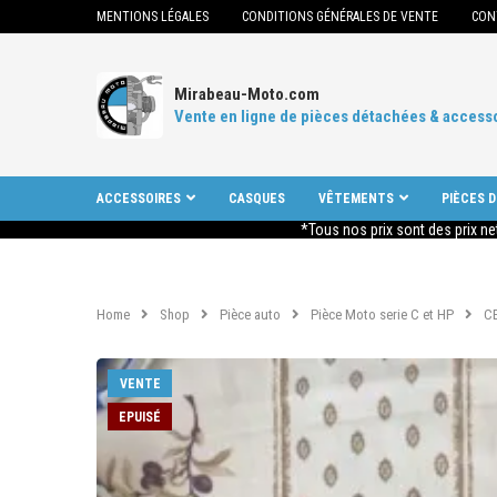
MENTIONS LÉGALES
CONDITIONS GÉNÉRALES DE VENTE
CON
Mirabeau-Moto.com
Vente en ligne de pièces détachées & access
ACCESSOIRES
CASQUES
VÊTEMENTS
PIÈCES 
*Tous nos prix sont des prix ne
Home
Shop
Pièce auto
Pièce Moto serie C et HP
C
VENTE
EPUISÉ