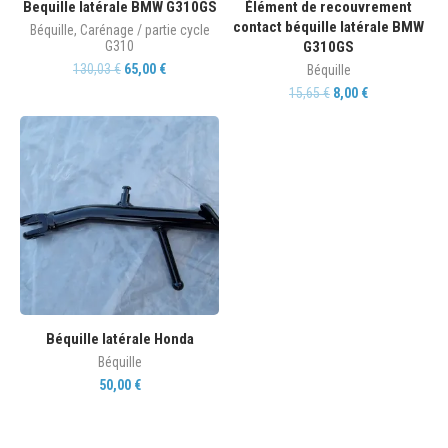
Bequille latérale BMW G310GS
Élément de recouvrement
contact béquille latérale BMW
Béquille
,
Carénage / partie cycle
G310
G310GS
130,03
€
65,00
€
Béquille
15,65
€
8,00
€
Béquille latérale Honda
Béquille
50,00
€