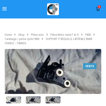
0
Home
Shop
Pièce auto
Pièce Moto serie F et G
F800
Carénage / partie cycle F800
SUPPORT P BÉQUILLE LATÉRALE BMW
F650GS – F800GS
VENTE