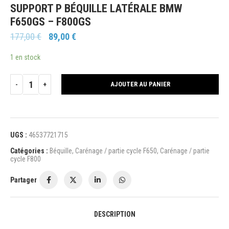
SUPPORT P BÉQUILLE LATÉRALE BMW
F650GS – F800GS
177,00
€
89,00
€
1 en stock
AJOUTER AU PANIER
UGS :
46537721715
Catégories :
Béquille
,
Carénage / partie cycle F650
,
Carénage / partie
cycle F800
Partager
DESCRIPTION