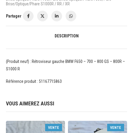
Brise/Optique/Phare S1000R / RR / XR
Partager
DESCRIPTION
(Produit neuf) : Rétroviseur gauche BMW F650 – 700 – 800 GS – 800R –
S1000 R
Référence produit : 51167715863
VOUS AIMEREZ AUSSI
VENTE
VENTE