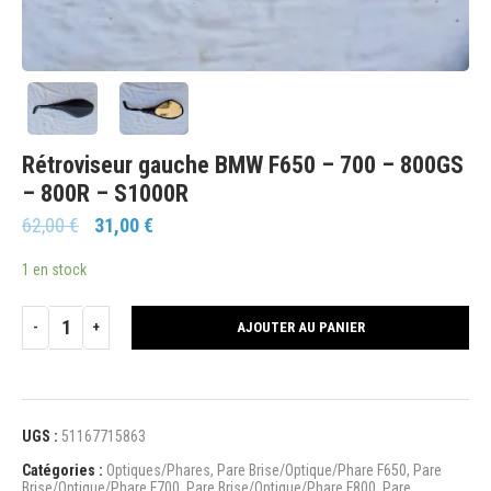
Rétroviseur gauche BMW F650 – 700 – 800GS
– 800R – S1000R
62,00
€
31,00
€
1 en stock
AJOUTER AU PANIER
UGS :
51167715863
Catégories :
Optiques/Phares
,
Pare Brise/Optique/Phare F650
,
Pare
Brise/Optique/Phare F700
,
Pare Brise/Optique/Phare F800
,
Pare