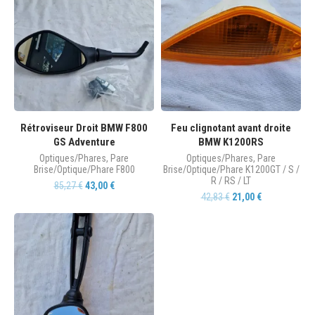
Rétroviseur Droit BMW F800
Feu clignotant avant droite
GS Adventure
BMW K1200RS
Optiques/Phares
,
Pare
Optiques/Phares
,
Pare
Brise/Optique/Phare F800
Brise/Optique/Phare K1200GT / S /
R / RS / LT
85,27
€
43,00
€
42,83
€
21,00
€