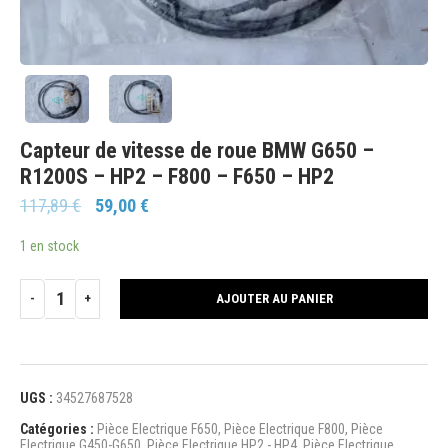
Capteur de vitesse de roue BMW G650 –
R1200S – HP2 – F800 – F650 – HP2
117,89
€
59,00
€
1 en stock
AJOUTER AU PANIER
UGS :
34527687528
Catégories :
Pièce Electrique F650
,
Pièce Electrique F800
,
Pièce
Electrique G450-G650
,
Pièce Electrique HP2 - HP4
,
Pièce Electrique