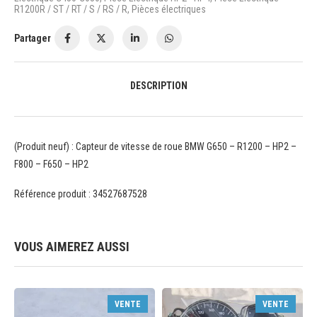
R1200R / ST / RT / S / RS / R
,
Pièces électriques
Partager
DESCRIPTION
(Produit neuf) : Capteur de vitesse de roue BMW G650 – R1200 – HP2 –
F800 – F650 – HP2
Référence produit : 34527687528
VOUS AIMEREZ AUSSI
VENTE
VENTE