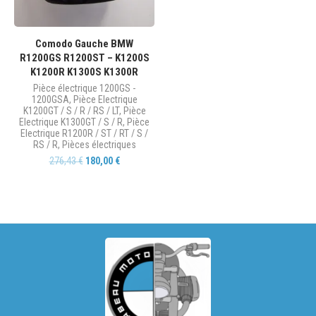
Comodo Gauche BMW
R1200GS R1200ST – K1200S
K1200R K1300S K1300R
Pièce électrique 1200GS -
1200GSA
,
Pièce Electrique
K1200GT / S / R / RS / LT
,
Pièce
Electrique K1300GT / S / R
,
Pièce
Electrique R1200R / ST / RT / S /
RS / R
,
Pièces électriques
276,43
€
180,00
€