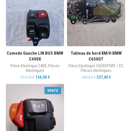
Comodo Gauche LIN BUS BMW
Tableau de bord KM/H BMW
C400X
C650GT
Pièce Electrique C400
,
Pièces
Pièce Electrique C650SPORT / GT
,
électriques
Pièces électriques
219,43
€
154,00
€
766,67
€
537,00
€
VENTE