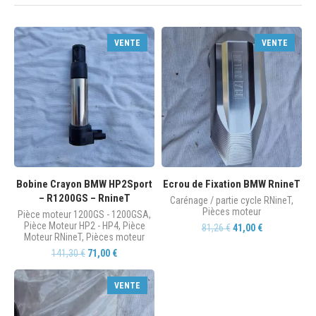
VENTE
VENTE
Bobine Crayon BMW HP2Sport
Ecrou de Fixation BMW RnineT
– R1200GS – RnineT
Carénage / partie cycle RNineT
,
Pièces moteur
Pièce moteur 1200GS - 1200GSA
,
Pièce Moteur HP2 - HP4
,
Pièce
81,26
€
41,00
€
Moteur RNineT
,
Pièces moteur
141,30
€
71,00
€
VENTE