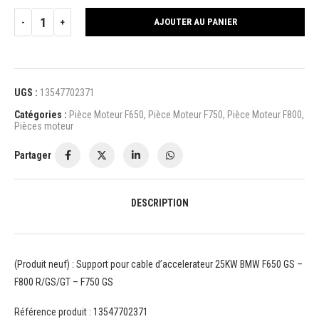
AJOUTER AU PANIER
UGS :
13547702371
Catégories :
Pièce Moteur F650
,
Pièce Moteur F750
,
Pièce Moteur F800
,
Pièces moteur
Partager
DESCRIPTION
(Produit neuf) : Support pour cable d’accelerateur 25KW BMW F650 GS –
F800 R/GS/GT – F750 GS
Référence produit : 13547702371