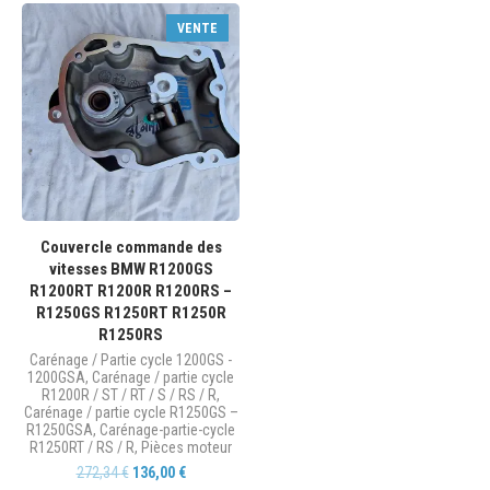
VENTE
Couvercle commande des
vitesses BMW R1200GS
R1200RT R1200R R1200RS –
R1250GS R1250RT R1250R
R1250RS
Carénage / Partie cycle 1200GS -
1200GSA
,
Carénage / partie cycle
R1200R / ST / RT / S / RS / R
,
Carénage / partie cycle R1250GS –
R1250GSA
,
Carénage-partie-cycle
R1250RT / RS / R
,
Pièces moteur
272,34
€
136,00
€