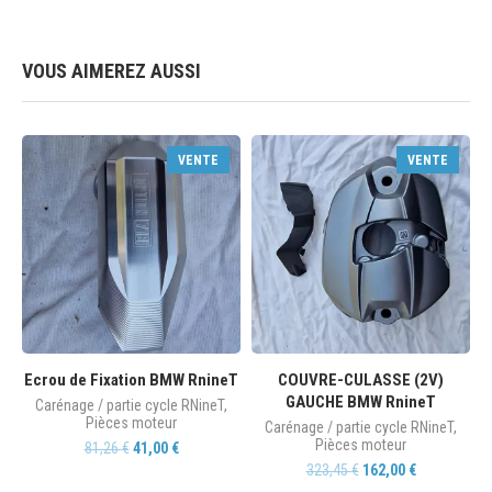
VOUS AIMEREZ AUSSI
VENTE
VENTE
Ecrou de Fixation BMW RnineT
COUVRE-CULASSE (2V)
GAUCHE BMW RnineT
Carénage / partie cycle RNineT
,
Pièces moteur
Carénage / partie cycle RNineT
,
Pièces moteur
81,26
€
41,00
€
323,45
€
162,00
€