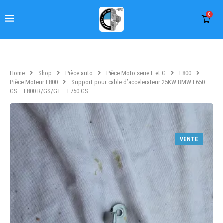
0
Home
Shop
Pièce auto
Pièce Moto serie F et G
F800
Pièce Moteur F800
Support pour cable d’accelerateur 25KW BMW F650
GS – F800 R/GS/GT – F750 GS
VENTE