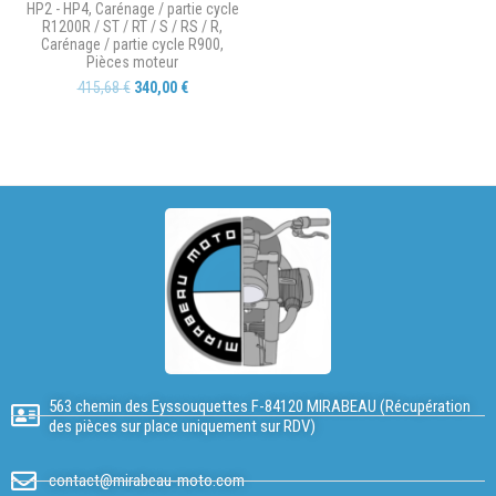
HP2 - HP4
,
Carénage / partie cycle
R1200R / ST / RT / S / RS / R
,
Carénage / partie cycle R900
,
Pièces moteur
415,68
€
340,00
€
563 chemin des Eyssouquettes F-84120 MIRABEAU (Récupération
des pièces sur place uniquement sur RDV)
contact@mirabeau-moto.com