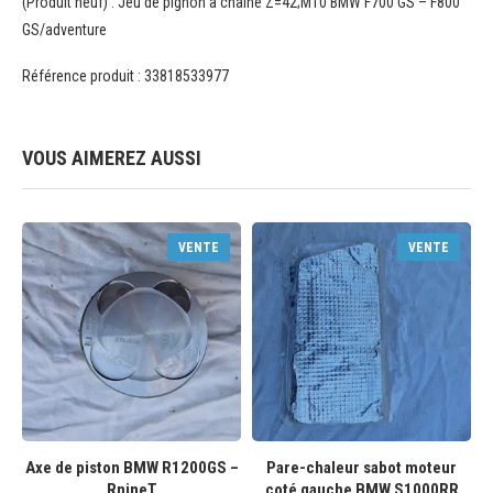
(Produit neuf) : Jeu de pignon à chaine Z=42;M10 BMW F700 GS – F800
GS/adventure
Référence produit : 33818533977
VOUS AIMEREZ AUSSI
VENTE
VENTE
Axe de piston BMW R1200GS –
Pare-chaleur sabot moteur
RnineT
coté gauche BMW S1000RR