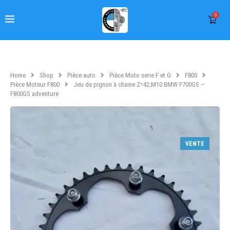
0
Home
Shop
Pièce auto
Pièce Moto serie F et G
F800
Pièce Moteur F800
Jeu de pignon à chaine Z=42;M10 BMW F700GS –
F800GS adventure
VENTE