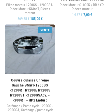
Pièce moteur 1200GS - 1200GSA
,
Pièce Moteur S1000R / RR / XR
,
Pièce Moteur RNineT
,
Pièces
Pièces moteur
moteur
14,57
€
7,00
€
369,38
€
185,00
€
VENTE
Couvre culasse Chromé
Gauche BMW R1200GS
R1200RT R1200E R1200S
R1200ST R1200GSAdv. –
R900RT – HP2 Enduro
Carénage / Partie cycle 1200GS -
1200GSA
,
Carénage / partie cycle