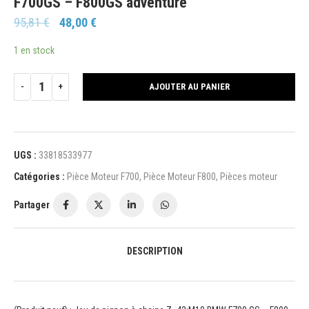
F700GS – F800GS adventure
95,81
€
48,00
€
1 en stock
AJOUTER AU PANIER
UGS :
33818533977
Catégories :
Pièce Moteur F700
,
Pièce Moteur F800
,
Pièces moteur
Partager
DESCRIPTION