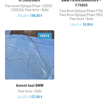
R1200GSADV.
BMW F850GSadventure –
F750GS
Pare brise/Optique/Phare 1200GS -
1200GSA
,
Pare-brise / Bulle
Pare Brise/Optique/Phare F750
,
Pare Brise/Optique/Phare F850
,
296,28
€
148,00
€
Pare-brise / Bulle
146,32
€
74,00
€
VENTE
Auvent haut BMW
Pare-brise / Bulle
254,32
€
127,00
€