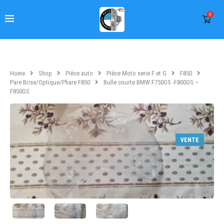
0
Home
Shop
Pièce auto
Pièce Moto serie F et G
F850
Pare Brise/Optique/Phare F850
Bulle courte BMW F750GS -F800GS –
F850GS
VENTE