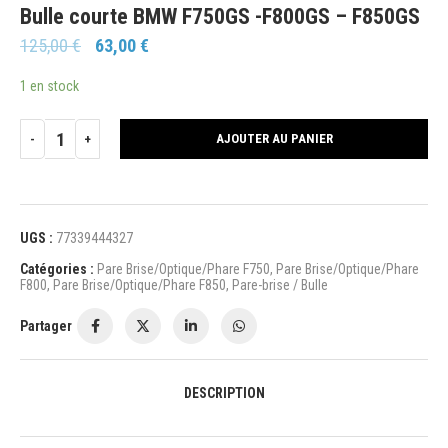
Bulle courte BMW F750GS -F800GS – F850GS
125,00
€
63,00
€
1 en stock
AJOUTER AU PANIER
UGS :
77339444327
Catégories :
Pare Brise/Optique/Phare F750
,
Pare Brise/Optique/Phare
F800
,
Pare Brise/Optique/Phare F850
,
Pare-brise / Bulle
Partager
DESCRIPTION