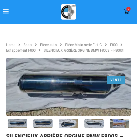
0
Home
Shop
Pièce auto
Pièce Moto serie F et G
F800
Echappement F800
SILENCIEUX ARRIÈRE ORGINE BMW F800S – F800ST
VENTE
SILENCIEUX ARRIÈRE ORGINE BMW F800S –