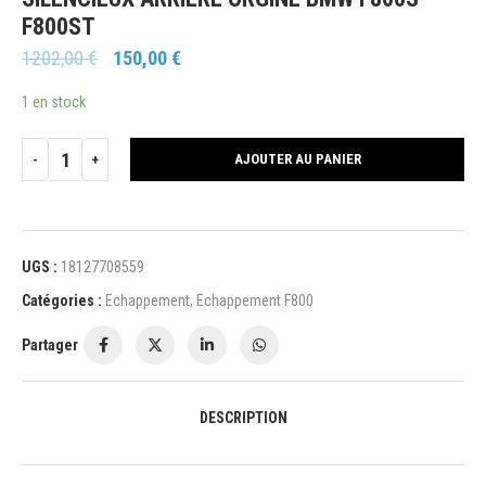
F800ST
1202,00
€
150,00
€
1 en stock
AJOUTER AU PANIER
UGS :
18127708559
Catégories :
Echappement
,
Echappement F800
Partager
DESCRIPTION