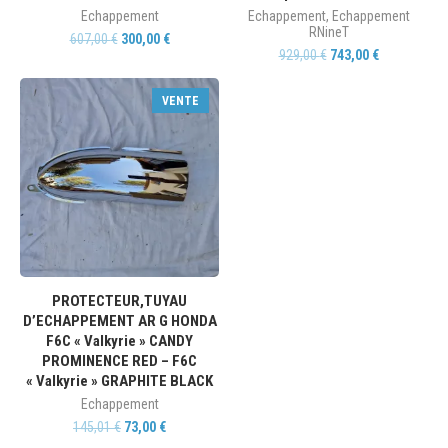
Echappement
Echappement
,
Echappement
RNineT
607,00
€
300,00
€
929,00
€
743,00
€
VENTE
PROTECTEUR,TUYAU
D’ECHAPPEMENT AR G HONDA
F6C « Valkyrie » CANDY
PROMINENCE RED – F6C
« Valkyrie » GRAPHITE BLACK
Echappement
145,01
€
73,00
€