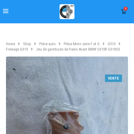
0
Home
Shop
Pièce auto
Pièce Moto serie F et G
G310
Freinage G310
Jeu de garnitures de freins Avant BMW G310R G310GS
VENTE