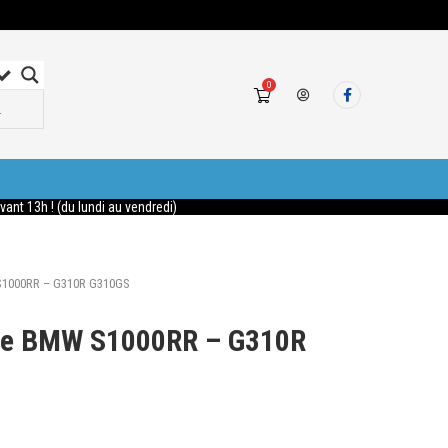
0
nt 13h ! (du lundi au vendredi)
S1000RR – G310R G310GS
ge BMW S1000RR – G310R