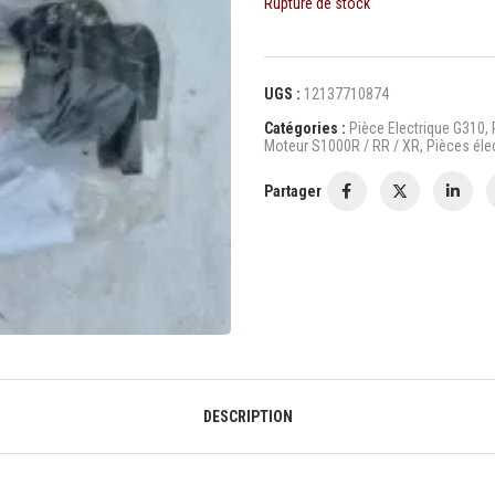
Rupture de stock
UGS :
12137710874
Catégories :
Pièce Electrique G310
,
Moteur S1000R / RR / XR
,
Pièces éle
Partager
DESCRIPTION