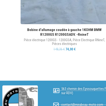
Bobine d’allumage coudée à gauche 1KOHM BMW
R1200GS R1200GSADV. -RnineT
Pièce électrique 1200GS - 1200GSA
,
Pièce Electrique RNineT
,
Pièces électriques
148,36
€
74,00
€
563 chemin des Eyssouquettes F
sur RDV)
contact@mirabeau-moto.com