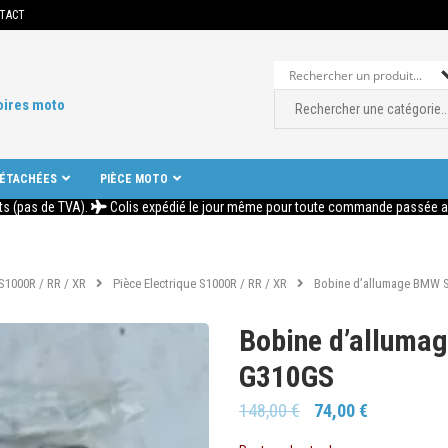
TACT
oires moto
DÉTACHÉES
PIÈCE MOTO
ts (pas de TVA).
Colis expédié le jour même pour toute commande passée ava
S1000R / RR / XR
Pièce Electrique S1000R / RR / XR
Bobine d’allumage BMW 
Bobine d’alluma
G310GS
148,00
€
74,00
€