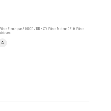
Pièce Electrique S1000R / RR / XR
,
Pièce Moteur G310
,
Pièce
ctriques