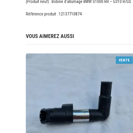
(Produit neuf) : Bobine d’allumage BMW S1000 RR – G310 R/GS
Référence produit : 12137710874
VOUS AIMEREZ AUSSI
VENTE