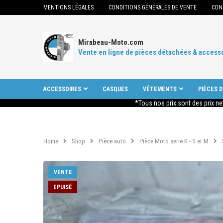
MENTIONS LÉGALES
CONDITIONS GÉNÉRALES DE VENTE
CON
Mirabeau-Moto.com
Vente en ligne de pièces détachées & access
ACCESSOIRES
CASQUES
VÊTEMENTS
PIÈCES 
*Tous nos prix sont des prix ne
Home
Shop
Pièce auto
Pièce Moto serie K - S et M
VENTE
EPUISÉ