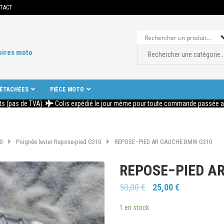
TACT
oires moto
DÉTACHÉES
PIÈCE MOTO
ts (pas de TVA).
Colis expédié le jour même pour toute commande passée ava
0
Poignée levier Repose-pied G310
REPOSE−PIED AR GAUCHE BMW G310
REPOSE−PIED A
50,00
€
25,00
€
1 en stock