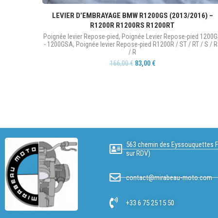
LEVIER D’EMBRAYAGE BMW R1200GS (2013/2016) –
R1200R R1200RS R1200RT
Poignée levier Repose-pied
,
Poignée Levier Repose-pied 1200
- 1200GSA
,
Poignée levier Repose-pied R1200R / ST / RT / S / 
/ R
166,00
€
83,00
€
563 chemin des Eyssouquettes F
sur RDV)
contact@mirabeau-moto.com
+33 6 75 25 15 50