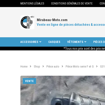
MENTIONS LÉGALES
CONDITIONS GÉNÉRALES DE VENTE
CON
Mirabeau-Moto.com
Vente en ligne de pièces détachées & access
ACCESSOIRES
CASQUES
VÊTEMENTS
PIÈCES 
*Tous nos prix sont des prix ne
Home
Shop
Pièce auto
Pièce Moto serie F et G
G31
VENTE