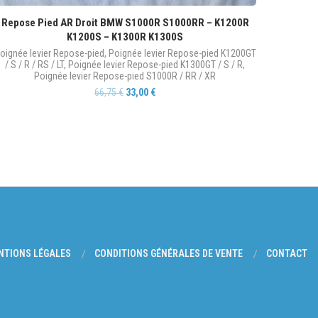
Repose Pied AR Droit BMW S1000R S1000RR – K1200R
K1200S – K1300R K1300S
oignée levier Repose-pied
,
Poignée levier Repose-pied K1200GT
/ S / R / RS / LT
,
Poignée levier Repose-pied K1300GT / S / R
,
Poignée levier Repose-pied S1000R / RR / XR
66,75
€
33,00
€
NTIONS LÉGALES
CONDITIONS GÉNÉRALES DE VENTE
CONTACT