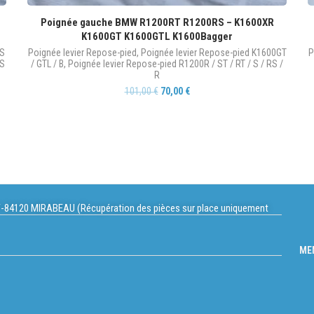
Poignée gauche BMW R1200RT R1200RS – K1600XR
K1600GT K1600GTL K1600Bagger
GS
Poignée levier Repose-pied
,
Poignée levier Repose-pied K1600GT
P
RS
/ GTL / B
,
Poignée levier Repose-pied R1200R / ST / RT / S / RS /
R
101,00
€
70,00
€
-84120 MIRABEAU (Récupération des pièces sur place uniquement
ME