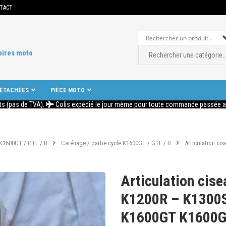
TACT
oires moto
DÉTACHÉES
PIÈCE MOTO
ts (pas de TVA).
Colis expédié le jour même pour toute commande passée ava
K1600GT / GTL / B
Carénage / partie cycle K1600GT / GTL / B
Articulation c
Articulation ci
K1200R – K1300
K1600GT K1600G