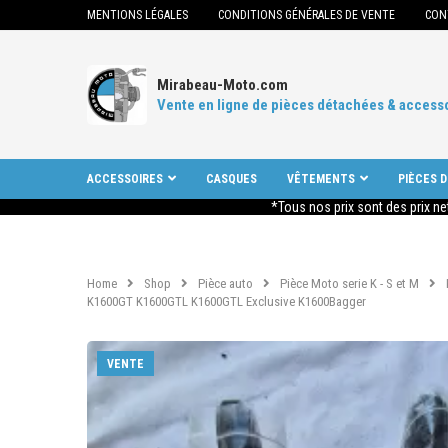
MENTIONS LÉGALES
CONDITIONS GÉNÉRALES DE VENTE
CON
Mirabeau-Moto.com
Vente en ligne de pièces détachées & access
ACCESSOIRES
CASQUES
VÊTEMENTS
PIÈCES 
*Tous nos prix sont des prix ne
Home
Shop
Pièce auto
Pièce Moto serie K - S et M
K1600GT K1600GTL K1600GTL Exclusive K1600Bagger
VENTE