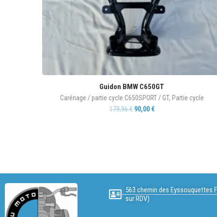
Guidon BMW C650GT
Carénage / partie cycle C650SPORT / GT
,
Partie cycle
179,96
€
90,00
€
563 chemin des Eyssouquettes F
sur RDV)