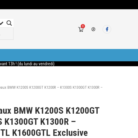
0
nt 13h ! (du lundi au vendredi)
iseaux BMW K1200S K1200GT K1200R – K1300S K1300GT K1300R –
seaux BMW K1200S K1200GT
S K1300GT K1300R –
TL K1600GTL Exclusive