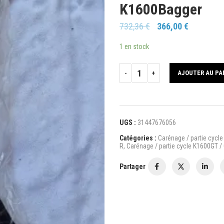
K1600Bagger
732,36
€
366,00
€
1 en stock
AJOUTER AU PA
UGS :
31447676056
Catégories :
Carénage / partie cycle 
R
,
Carénage / partie cycle K1600GT / 
Partager