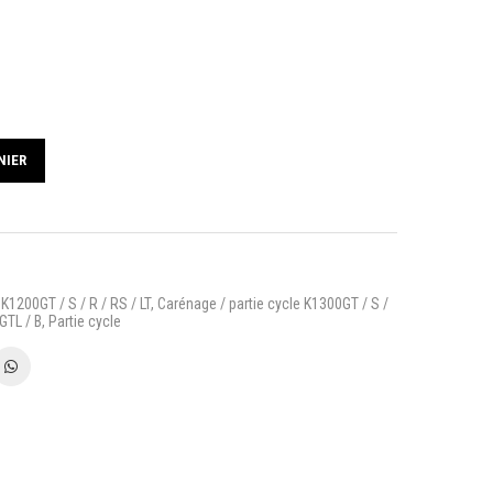
NIER
K1200GT / S / R / RS / LT
,
Carénage / partie cycle K1300GT / S /
GTL / B
,
Partie cycle