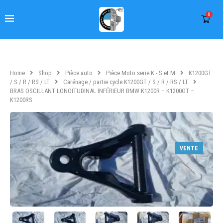
0
Home
Shop
Pièce auto
Pièce Moto serie K - S et M
K1200GT
/ S / R / RS / LT
Carénage / partie cycle K1200GT / S / R / RS / LT
BRAS OSCILLANT LONGITUDINAL INFÉRIEUR BMW K1200R – K1200GT –
K1200RS
VENTE