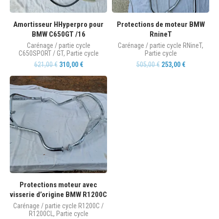
Amortisseur HHyperpro pour
Protections de moteur BMW
BMW C650GT /16
RnineT
Carénage / partie cycle
Carénage / partie cycle RNineT
,
C650SPORT / GT
,
Partie cycle
Partie cycle
621,00
€
310,00
€
505,00
€
253,00
€
Protections moteur avec
visserie d’origine BMW R1200C
Carénage / partie cycle R1200C /
R1200CL
,
Partie cycle