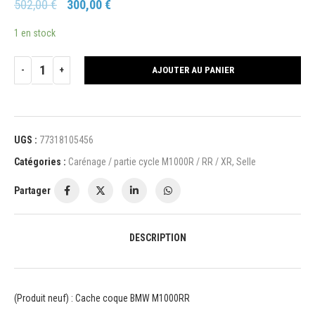
502,00
€
300,00
€
1 en stock
AJOUTER AU PANIER
UGS :
77318105456
Catégories :
Carénage / partie cycle M1000R / RR / XR
,
Selle
Partager
DESCRIPTION
(Produit neuf) : Cache coque BMW M1000RR