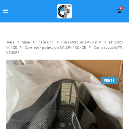
0
Home
Shop
Pièce auto
Pièce Moto serie K - S et M
M1000R /
RR / XR
Carénage / partie cycle M1000R / RR / XR
Cache coque BMW
M1000RR
VENTE