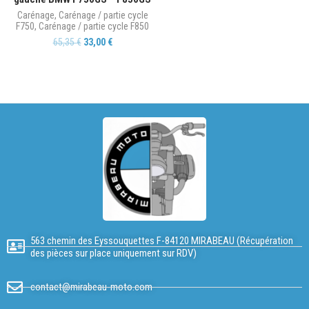
Carénage
,
Carénage / partie cycle
F750
,
Carénage / partie cycle F850
65,35
€
33,00
€
563 chemin des Eyssouquettes F-84120 MIRABEAU (Récupération
des pièces sur place uniquement sur RDV)
contact@mirabeau-moto.com