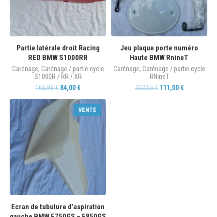
Partie latérale droit Racing
Jeu plaque porte numéro
RED BMW S1000RR
Haute BMW RnineT
Carénage
,
Carénage / partie cycle
Carénage
,
Carénage / partie cycle
S1000R / RR / XR
RNineT
166,96
€
84,00
€
222,55
€
111,00
€
VENTE
Ecran de tubulure d’aspiration
gauche BMW F750GS – F850GS