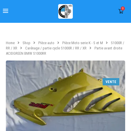
0
Home
Shop
Pièce auto
Pièce Moto serie K - S et M
S1000R /
RR / XR
Carénage / partie cycle S1000R / RR / XR
Partie avant droite
ACIDGREEN BMW S1000RR
VENTE