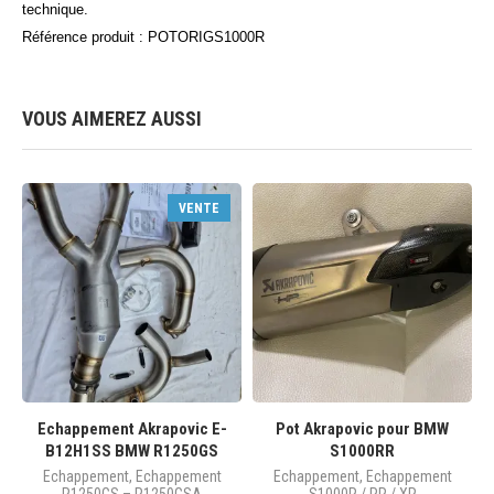
technique.
Référence produit :
POTORIGS1000R
VOUS AIMEREZ AUSSI
VENTE
Echappement Akrapovic E-
Pot Akrapovic pour BMW
B12H1SS BMW R1250GS
S1000RR
Echappement
,
Echappement
Echappement
,
Echappement
R1250GS – R1250GSA
S1000R / RR / XR