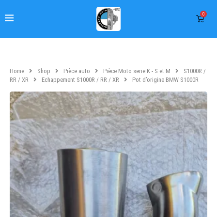
0
Home
Shop
Pièce auto
Pièce Moto serie K - S et M
S1000R /
RR / XR
Echappement S1000R / RR / XR
Pot d’origine BMW S1000R