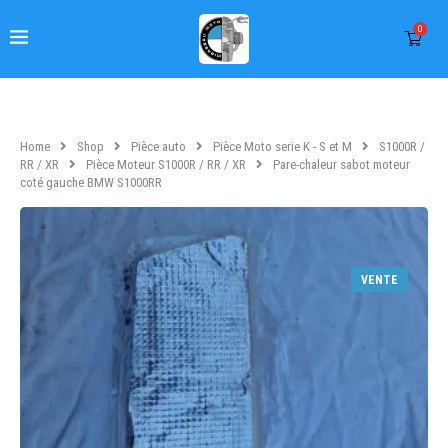
0
Home
Shop
Pièce auto
Pièce Moto serie K - S et M
S1000R /
RR / XR
Pièce Moteur S1000R / RR / XR
Pare-chaleur sabot moteur
coté gauche BMW S1000RR
VENTE