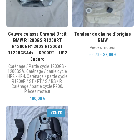
Couvre culasse Chromé Droit
Tendeur de chaine d`origine
BMW R1200GS R1200RT
BMW
R1200E R1200S R1200ST
Pièces moteur
R1200GSAdv. – R900RT – HP2
66,70
€
33,00
€
Enduro
Carénage / Partie cycle 1200GS -
1200GSA
,
Carénage / partie cycle
HP2 - HP4
,
Carénage / partie cycle
R1200R / ST / RT / S / RS / R
,
Carénage / partie cycle R900
,
Pièces moteur
180,00
€
VENTE