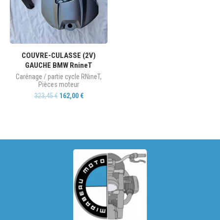
COUVRE-CULASSE (2V)
GAUCHE BMW RnineT
Carénage / partie cycle RNineT
,
Pièces moteur
323,45
€
162,00
€