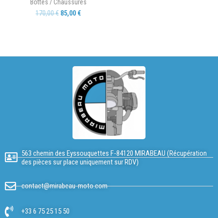
Bottes / Chaussures
170,00
€
85,00
€
563 chemin des Eyssouquettes F-84120 MIRABEAU (Récupération
des pièces sur place uniquement sur RDV)
contact@mirabeau-moto.com
+33 6 75 25 15 50