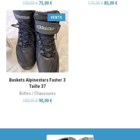
150,00
€
75,00
€
170,00
€
85,00
€
VENTE
Baskets Alpinestars Faster 3
Taille 37
Bottes / Chaussures
180,00
€
90,00
€