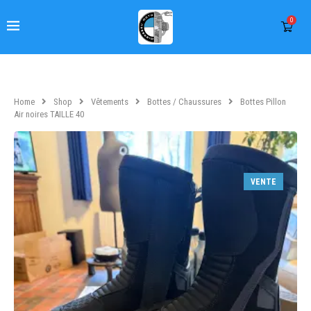
0
Home
Shop
Vêtements
Bottes / Chaussures
Bottes Pillon
Air noires TAILLE 40
VENTE