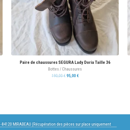
Paire de chaussures SEGURA Lady Doria Taille 36
Bottes / Chaussures
190,00
€
95,00
€
-84120 MIRABEAU (Récupération des pièces sur place uniquement