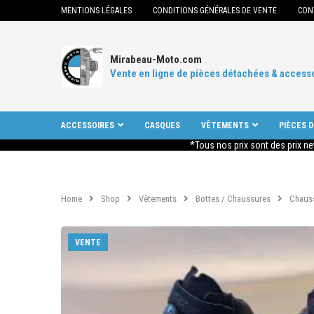
MENTIONS LÉGALES
CONDITIONS GÉNÉRALES DE VENTE
CON
Mirabeau-Moto.com
Vente en ligne de pièces détachées & access
ACCESSOIRES
CASQUES
VÊTEMENTS
PIÈCES 
*Tous nos prix sont des prix ne
Home
Shop
Vêtements
Bottes / Chaussures
Chaus
VENTE