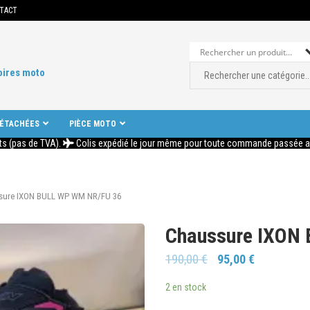
TACT
oires moto
DÉTACHÉES
PIÈCE MOTO
ts (pas de TVA).
Colis expédié le jour même pour toute commande passée ava
sure IXON BULL WP WM NR/FU 36
Chaussure IXON
190,00
€
95,00
€
2 en stock