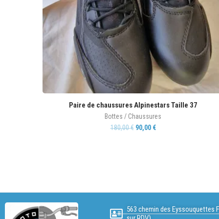
Paire de chaussures Alpinestars Taille 37
Bottes / Chaussures
180,00
€
90,00
€
563 chemin des Eyssouquettes F
sur RDV)