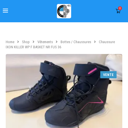
0
Home
Shop
Vêtements
Bottes / Chaussures
Chaussure
IXON KILLER WP F BASKET NR FUS 36
VENTE