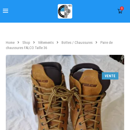
0
Home
Shop
Vêtements
Bottes / Chaussures
Paire de
chaussures FALCO Taille 36
VENTE