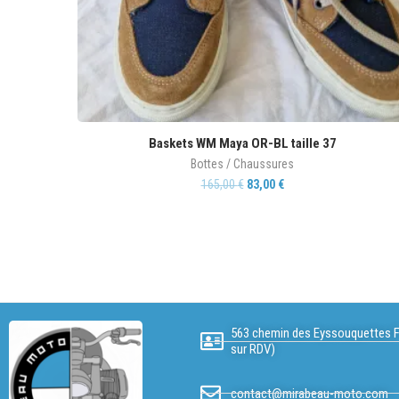
Baskets WM Maya OR-BL taille 37
Bottes / Chaussures
165,00
€
83,00
€
563 chemin des Eyssouquettes F
sur RDV)
contact@mirabeau-moto.com