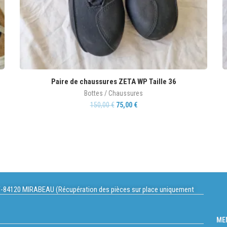
Paire de chaussures ZETA WP Taille 36
Bottes / Chaussures
150,00
€
75,00
€
-84120 MIRABEAU (Récupération des pièces sur place uniquement
ME