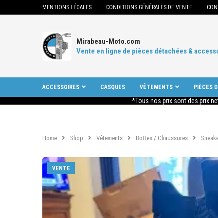
MENTIONS LÉGALES
CONDITIONS GÉNÉRALES DE VENTE
CON
Mirabeau-Moto.com
Vente en ligne de pièces détachées & access
ACCESSOIRES
CASQUES
VÊTEMENTS
PIÈCES 
*Tous nos prix sont des prix ne
Home
Shop
Vêtements
Bottes / Chaussures
Sneake
VENTE