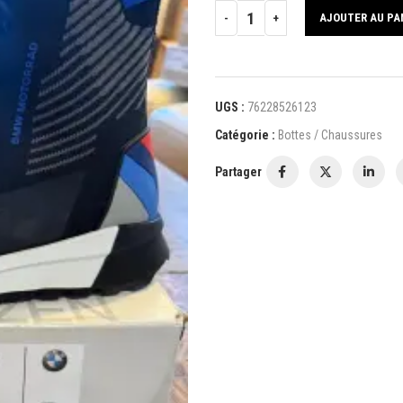
AJOUTER AU PA
UGS :
76228526123
Catégorie :
Bottes / Chaussures
Partager