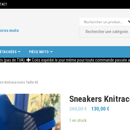
TACT
oires moto
DÉTACHÉES
PIÈCE MOTO
ts (pas de TVA).
Colis expédié le jour même pour toute commande passée ava
rs Knitrace noirs Taille 45
Sneakers Knitrace
260,00
€
130,00
€
1 en stock