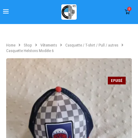
0
Home
Shop
Vêtements
Casquette / T-shirt / Pull / autres
Casquette Helstons Modèle 6
EPUISÉ