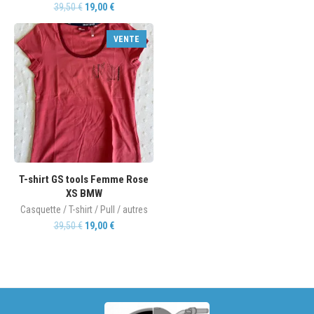
39,50
€
19,00
€
VENTE
T-shirt GS tools Femme Rose
XS BMW
Casquette / T-shirt / Pull / autres
39,50
€
19,00
€