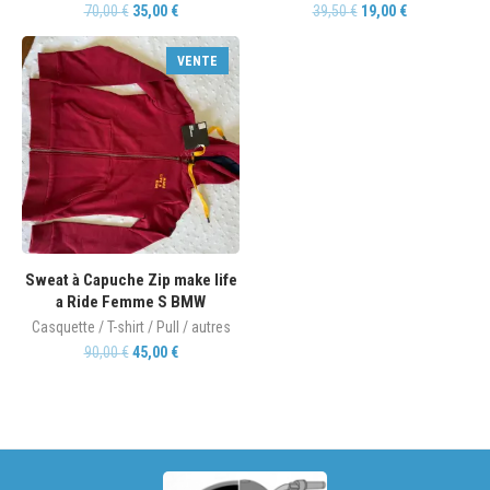
70,00
€
35,00
€
39,50
€
19,00
€
VENTE
Sweat à Capuche Zip make life
a Ride Femme S BMW
Casquette / T-shirt / Pull / autres
90,00
€
45,00
€