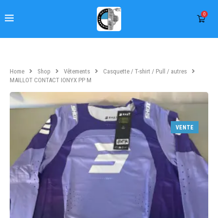
0
Home
Shop
Vêtements
Casquette / T-shirt / Pull / autres
MAILLOT CONTACT IONYX PP M
VENTE